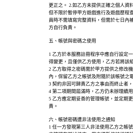
更正之。 2.如乙方未提供正確之個人
但不限於暫停甲方遊戲進行及遊戲歷程
員時不需填寫完整資料，但需於七日內
方自行負責。
五、帳號與密碼之使用
1
乙方於本服務註冊程序中應自行設定
得變更，且僅供乙方使用，乙方若將該
2 乙方取得之密碼需於甲方提供之修改
內，保留乙方之帳號及附隨於該帳號之
3 契約非因可歸責乙方之事由而終止者
4 第二項期間屆滿時，乙方仍未辦理續
5 乙方應定期妥善的管理帳號，並定期
責。
六、帳號密碼遭非法使用之通知
1 任一方發現第三人非法使用乙方之帳