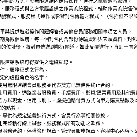
路傳輸的方式，於無限連結內始得操作、進行之電腦遊戲軟體。
式、服務程式與乙方電腦設備之作業系統程式、輔助作業系統運
遊戲程式、服務程式運作或影響封包傳輸之程式。（包括但不限
公平與提供遊戲操作問題解答或其他會員服務相關事項之人員。
分割為數個區塊，每一個封包內含部份傳輸資料與表頭資料、封
目的位址後，將封包傳送到鄰近閘道，如此反覆進行，直到一閘
無限連結系統可得提供之電磁紀錄。
套件、服務程式之行為。
設定的虛擬角色的名字。
您使用無限連結會員服務並代表雙方已無條件終止合約。
務使用費用、通路業者服務費、手續費用、郵資/匯票費用及其他費
由乙方以現金、信用卡刷卡、虛擬通路付費方式向甲方購買點數
送的點數。
立，專供為規定遊戲進行方式、會員行為等相關條款。
且能完整執行線上遊戲、服務程式所有功能之軟體。
會員服務合約、停權管理規章、管理員服務規章、客服中心內容