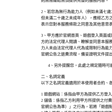
則無限連結無須提供完整的服務內容。
2
、若您為無行為能力人（例如未滿七歲
但未滿二十歲之未成年人），應經乙方
表示您對本服務條款之同意及其他意思
3
、甲方應於官網首頁、遊戲登入頁面或
方的法定代理人閱讀、瞭解並同意本服
力人未由法定代理人代為或限制行為能
官網公告之退費流程
，備妥證明文件提
4
、另外提醒您，此處之規定隨時可
二、名詞定義
以下之名詞定義適用於本使用者合約、
1
遊戲網站：係指由甲方為提供乙方登
2 儲值：係指乙方利用甲方所提供之付
官網公告為準）」之行為，若將「遊戲