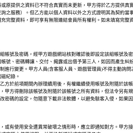
資料或原提供之資料已不符合真實而未更新，甲方得於乙方提供真
查詢之服務）。但乙方能以個人資料以外之方式證明其為契約當
補充完整資料，即可享有無限連結會員所有權利。如未填寫完整
一組帳號及密碼，經甲方遊戲網站核對確認後即設定該組帳號及
組帳號、密碼轉讓、交付、揭露或出借予第三人，如因而產生糾
機制進行變更。甲方人員(含客服人員、遊戲管理員)不得主動詢
電磁紀錄。
，乙方於前項期間內辦理續用後，有權繼續使用帳號及附隨於該
用，甲方得刪除該帳號及附隨於該帳號之所有資料，但法令另有
更改密碼的設定，勿隨意下載非法軟體，以避免駭客入侵，如果
號，或有使用安全遭異常破壞之情形時，應立即通知對方。甲方