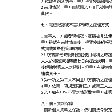
方確認有前述情事，甲方得暫停該組帳
2 前項情形，甲方應返還乙方其已被遊
此限。
七、電磁紀錄被不當移轉時之處理方式
1
當事人一方如發現帳號、密碼被非法
甲方確認有前述情事後，得暫停該組帳
式揭載於遊戲管理規則。
2 甲方應於暫時限制遊戲使用權利之時
人未於接獲通知時起七日內提出說明，
後解除對第三人之限制。但甲方有提供
補償責任。
3 第一項之第三人不同意甲方前項之處
4 甲方依第一項規定限制乙方或第三人
5 乙方如有申告不實之情形致生甲方或
八、個人資料保障
1 關於個人資料之保護，依相關法令規