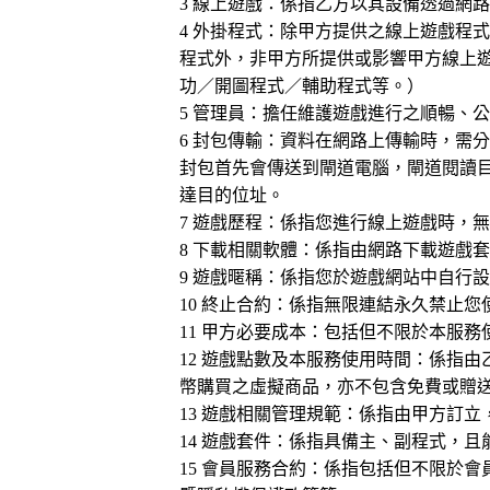
3 線上遊戲：係指乙方以其設備透過網
4 外掛程式：除甲方提供之線上遊戲程
程式外，非甲方所提供或影響甲方線上
功／開圖程式／輔助程式等。）
5 管理員：擔任維護遊戲進行之順暢、
6 封包傳輸：資料在網路上傳輸時，需
封包首先會傳送到閘道電腦，閘道閱讀
達目的位址。
7 遊戲歷程：係指您進行線上遊戲時，
8 下載相關軟體：係指由網路下載遊戲
9 遊戲暱稱：係指您於遊戲網站中自行
10 終止合約：係指無限連結永久禁止
11 甲方必要成本：包括但不限於本服
12 遊戲點數及本服務使用時間：係指
幣購買之虛擬商品，亦不包含免費或贈
13 遊戲相關管理規範：係指由甲方訂
14 遊戲套件：係指具備主、副程式，
15 會員服務合約：係指包括但不限於