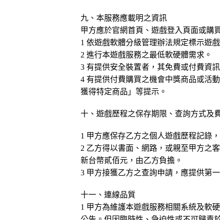
九、本服務應載明之資訊
甲方應於官網首頁、遊戲登入頁面或購
1 依遊戲軟體分級管理辦法規定標示遊
2 進行本遊戲服務之最低軟硬體需求。
3 有提供安全裝置者，其免費或付費資
4 有提供付費購買之機會中獎商品或活
獲得特定商品」等提示。
十、遊戲歷程之保存期限、查詢方式及
1
甲方應保存乙方之個人遊戲歷程記錄
2 乙方得以書面、網路，或親至甲方之
新台幣貳佰元，由乙方負擔。
3 甲方接獲乙方之查詢申請，應提供第
十一、連線品質
1 甲方為維護本遊戲服務相關系統及軟
公告。但因臨時性、急迫性或不可歸責