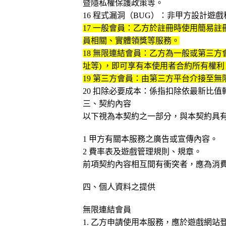
暨隱私權保護政策等。
16 程式漏洞（BUG）：非甲方設計
17
一般會員：乙方於註冊時使用簡易註冊
員相關、實體領獎等服務。
18 無限連結會員：乙方為一般或第三
址等) ，即可享有本使用者合約所有權利
19 第三方會員：由第三方平台介接至
20 扣除必要成本：係指扣除依最新比
三、契約內容
以下視為本契約之一部分，與本契約具
1
甲方有關本服務之廣告或宣傳內容。
2 費率表及遊戲管理規則、規章。
前項契約內容相互間有衝突者，應為消
四、個人資料之提供
無限連結會員
1. 乙方申請使用本服務，應於遊戲網