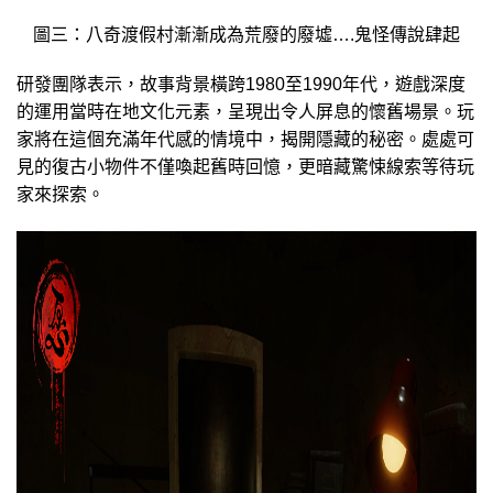
圖三：八奇渡假村漸漸成為荒廢的廢墟….鬼怪傳說肆起
研發團隊表示，故事背景橫跨1980至1990年代，遊戲深度
的運用當時在地文化元素，呈現出令人屏息的懷舊場景。玩
家將在這個充滿年代感的情境中，揭開隱藏的秘密。處處可
見的復古小物件不僅喚起舊時回憶，更暗藏驚悚線索等待玩
家來探索。