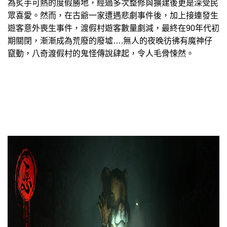
為炙手可熱的度假勝地，經過多次整修與擴建後更是深受民
眾喜愛。然而，在古爺一家遭遇悲劇事件後，加上接連發生
遊客意外喪生事件，渡假村遊客數量劇減，最終在90年代初
期關閉，漸漸成為荒廢的廢墟….無人的夜晚彷彿有魔神仔
竄動，八奇渡假村的鬼怪傳說肆起，令人毛骨悚然。