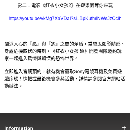
影二：電影《紅衣小女孩2》在遊樂園等你來玩
https://youtu.be/vkMg7XaVDaI?si=BpKufmINWsJzCcih
闡述人心的『愿』與『怨』之間的矛盾，當惡鬼如影隨形、
身處危機四伏的時刻，《紅衣小女孩 愿》開發團隊邀約玩
家一起進入驚悚與顫慄的恐怖世界。
立即進入官網預約，就有機會贏取Sony電競耳機及免費遊
戲序號！快把握最後機會參與活動，詳情請參閱官方網站活
動辦法。
Information