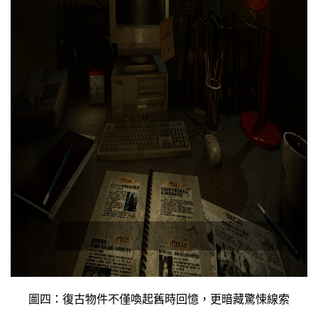
圖四：復古物件不僅喚起舊時回憶，更暗藏驚悚線索